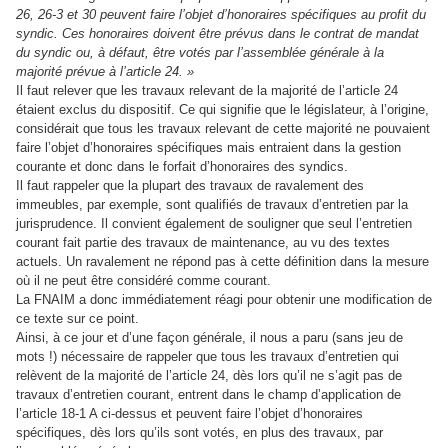
26, 26-3 et 30 peuvent faire l’objet d’honoraires spécifiques au profit du
syndic. Ces honoraires doivent être prévus dans le contrat de mandat
du syndic ou, à défaut, être votés par l’assemblée générale à la
majorité prévue à l’article 24. »
Il faut relever que les travaux relevant de la majorité de l’article 24
étaient exclus du dispositif. Ce qui signifie que le législateur, à l’origine,
considérait que tous les travaux relevant de cette majorité ne pouvaient
faire l’objet d’honoraires spécifiques mais entraient dans la gestion
courante et donc dans le forfait d’honoraires des syndics.
Il faut rappeler que la plupart des travaux de ravalement des
immeubles, par exemple, sont qualifiés de travaux d’entretien par la
jurisprudence. Il convient également de souligner que seul l’entretien
courant fait partie des travaux de maintenance, au vu des textes
actuels. Un ravalement ne répond pas à cette définition dans la mesure
où il ne peut être considéré comme courant.
La FNAIM a donc immédiatement réagi pour obtenir une modification de
ce texte sur ce point.
Ainsi, à ce jour et d’une façon générale, il nous a paru (sans jeu de
mots !) nécessaire de rappeler que tous les travaux d’entretien qui
relèvent de la majorité de l’article 24, dès lors qu’il ne s’agit pas de
travaux d’entretien courant, entrent dans le champ d’application de
l’article 18-1 A ci-dessus et peuvent faire l’objet d’honoraires
spécifiques, dès lors qu’ils sont votés, en plus des travaux, par