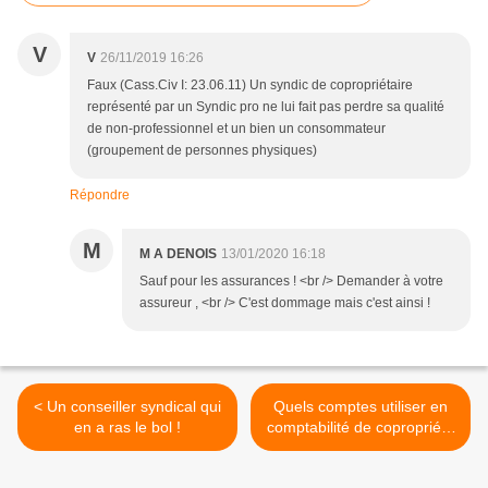
V
V
26/11/2019 16:26
Faux (Cass.Civ I: 23.06.11) Un syndic de copropriétaire
représenté par un Syndic pro ne lui fait pas perdre sa qualité
de non-professionnel et un bien un consommateur
(groupement de personnes physiques)
Répondre
M
M A DENOIS
13/01/2020 16:18
Sauf pour les assurances ! <br /> Demander à votre
assureur , <br /> C'est dommage mais c'est ainsi !
< Un conseiller syndical qui
Quels comptes utiliser en
en a ras le bol !
comptabilité de copropriété
>