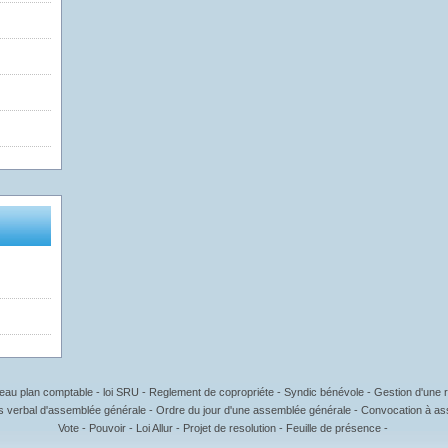
uveau plan comptable - loi SRU - Reglement de copropriéte - Syndic bénévole - Gestion d'un
 verbal d'assemblée générale - Ordre du jour d'une assemblée générale - Convocation à as
Vote - Pouvoir - Loi Allur - Projet de resolution - Feuille de présence -