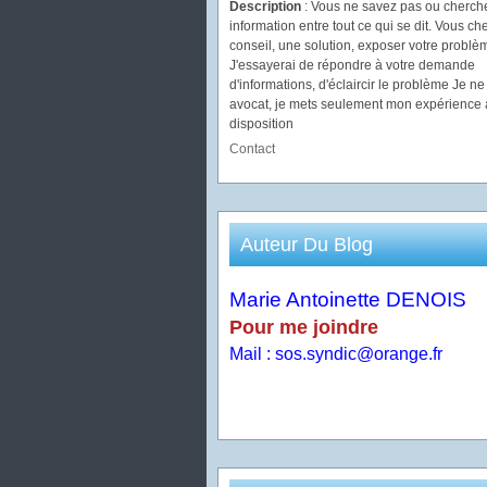
Description
: Vous ne savez pas ou cherch
information entre tout ce qui se dit. Vous c
conseil, une solution, exposer votre problèm
J'essayerai de répondre à votre demande
d'informations, d'éclaircir le problème Je ne
avocat, je mets seulement mon expérience 
disposition
Contact
Auteur Du Blog
Marie Antoinette DENOIS
Pour me joindre
Mail : sos.syndic@orange.fr