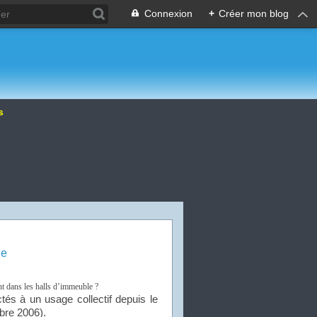
Connexion
+
Créer mon blog
es
le
nt dans les halls d’immeuble ?
ectés à un usage collectif depuis le
bre 2006).