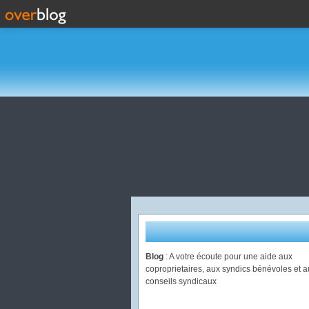
Blog
: A votre écoute pour une aide aux
coproprietaires, aux syndics bénévoles et a
conseils syndicaux