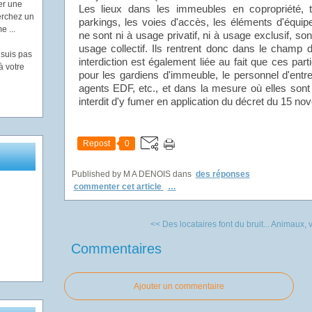
er une
Les lieux dans les immeubles en copropriété, te
herchez un
parkings, les voies d'accès, les éléments d'équ
e ...
ne sont ni à usage privatif, ni à usage exclusif, s
usage collectif. Ils rentrent donc dans le champ d'a
 suis pas
interdiction est également liée au fait que ces part
à votre
pour les gardiens d'immeuble, le personnel d'entreti
agents EDF, etc., et dans la mesure où elles sont
interdit d'y fumer en application du décret du 15 n
Repost
0
Published by M A DENOIS
dans
des réponses
commenter cet article
…
<< Des locataires font du bruit...
Animaux, v
Commentaires
Ajouter un commentaire