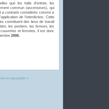
lles que les halls d'entrée, les
ipement commun (ascenseurs), qui
ont a contrario considérés comme à
pplication de l'interdiction. Cette
ies constituent des lieux de travail
en, les postiers, les livreurs, les
 couvertes et fermées, il est donc
ovembre
2006.
ivre en copropriété >>