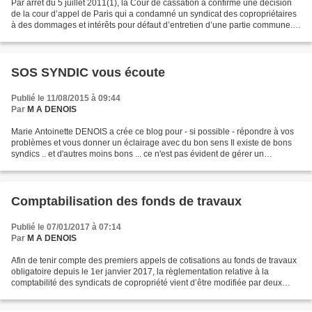
Par arrêt du 5 juillet 2011(1), la Cour de cassation a confirmé une décision
de la cour d’appel de Paris qui a condamné un syndicat des copropriétaires
à des dommages et intérêts pour défaut d’entretien d’une partie commune.
Dans cette espèce, le système...
SOS SYNDIC vous écoute
Publié le 11/08/2015 à 09:44
Par
M A DENOIS
Marie Antoinette DENOIS a crée ce blog pour - si possible - répondre à vos
problèmes et vous donner un éclairage avec du bon sens Il existe de bons
syndics .. et d'autres moins bons ... ce n'est pas évident de gérer un
immeuble L'expérience de 10 années...
Comptabilisation des fonds de travaux
Publié le 07/01/2017 à 07:14
Par
M A DENOIS
Afin de tenir compte des premiers appels de cotisations au fonds de travaux
obligatoire depuis le 1er janvier 2017, la règlementation relative à la
comptabilité des syndicats de copropriété vient d’être modifiée par deux
textes règlementaires : le décret...